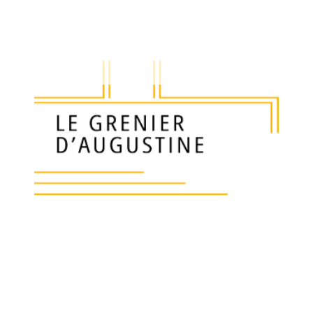
550
€
Ajouter a
Paire de chaises de style Louis XV Rocaille en
Ravissante forme pour ces chaises de chambre
Le travail de sculpture des dossiers sort de l’o
Assises en bon état, le tissu sera à changer c
Epoque vers 1900.
Livraison par transporteur 100 euros en Franc
monde.
Prix ferme non négociable.
Largeur: 42 cm
Hauteur: 87 cm d’assise 44 cm
Profondeur: par rapport au mur 46.5 cm