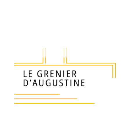
320
€
Ajouter a
Sac à main vintage de la marque Céline.
Toile beige monogrammée au deux C, et cuir f
Il est à soufflets permettant un grand rangem
Porté bandoulière.
Epoque vers 1980.
Bon état de maison, tel que sur les photos.
Livraison 14 euros en France, 25 euros en UE 
Longueur 25 cm