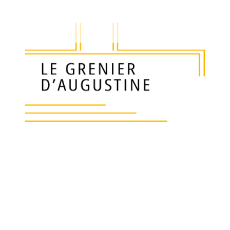
200
€
Ajouter a
Couverts à servir la salade en métal argenté d
Vendus dans leur coffret d’origine.
Rayures d’usage et de nettoyage.
Valeur neuve au catalogue 580 euros.
Prix ferme non négociable.
Epoque 1970.
Livraison 14 euros en France, 25 euros en UE
Longueur: 24 cm