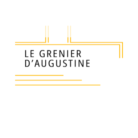
580
€
Ajouter a
Fauteuil d’enfant en bois peint de style Direct
Il reprend tous les codes et sculptures d’un f
Dossier à enroulement, accotoirs balustres…
Garniture tapissière en bon état, il faudra cha
Epoque fin XIX ème siècle.
Livraison 50 euros en France, 100 euros en U
Prix ferme non négociable
Largeur: 42 cm
Hauteur: totale 68 cm, d’assise 33 cm
Profondeur: par rapport au mur 40 cm